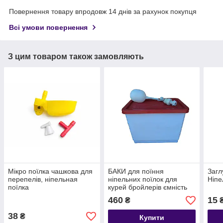
Повернення товару впродовж 14 днів за рахунок покупця
Всі умови повернення
З цим товаром також замовляють
Мікро поїлка чашкова для
БАКИ для поїння
Загл
перепелів, ніпельная
ніпельних поїлок для
Ніпе
поїлка
курей бройлерів ємність
для ніпельного напування
460
15
₴
38
₴
Купити