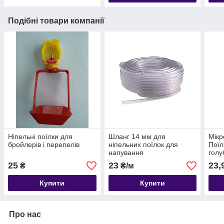
Подібні товари компанії
Ніпельні поїлки для
Шланг 14 мм для
Мікр
бройлерів і перепелів
ніпельних поїлок для
Поїл
напування
голуб
25
23
23,
₴
₴/м
Купити
Купити
Про нас