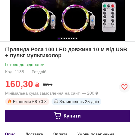
Гірлянда Роса 100 LED довжина 10 м від USB
+ пульт мультиколор
Готово до відправки
Код: 1138
Роздріб
160,30
₴
229 ₴
Мінімальна сума замовлення на сайті — 200 ₴
Економія
68.70 ₴
Залишилось
25 днів
Купити
Опис
Доставка
Оплата
Умови повернення