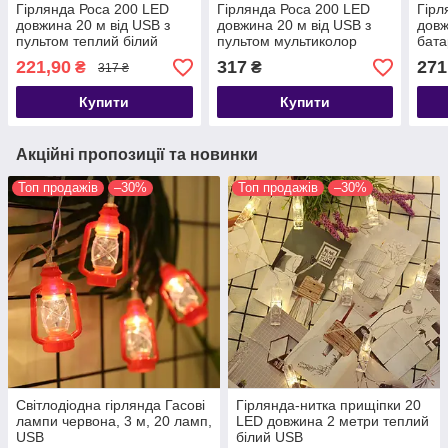
Гірлянда Роса 200 LED
Гірлянда Роса 200 LED
Гірл
довжина 20 м від USB з
довжина 20 м від USB з
довж
пультом теплий білий
пультом мультиколор
бата
муль
221,90
317
271
₴
₴
317 ₴
Купити
Купити
Акційні пропозиції та новинки
Топ продажів
–30%
Топ продажів
–30%
Світлодіодна гірлянда Гасові
Гірлянда-нитка прищіпки 20
лампи червона, 3 м, 20 ламп,
LED довжина 2 метри теплий
USB
білий USB