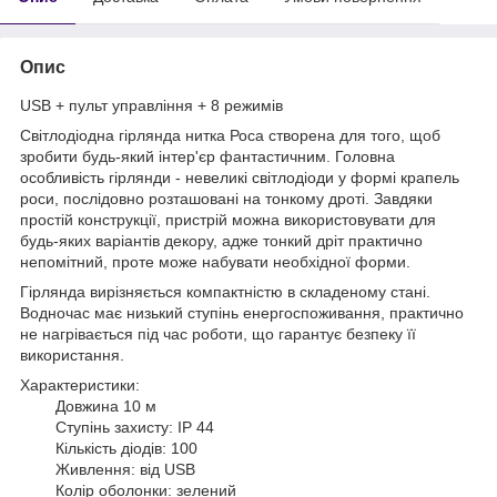
Опис
USB + пульт управління + 8 режимів
Світлодіодна гірлянда нитка Роса створена для того, щоб
зробити будь-який інтер'єр фантастичним. Головна
особливість гірлянди - невеликі світлодіоди у формі крапель
роси, послідовно розташовані на тонкому дроті. Завдяки
простій конструкції, пристрій можна використовувати для
будь-яких варіантів декору, адже тонкий дріт практично
непомітний, проте може набувати необхідної форми.
Гірлянда вирізняється компактністю в складеному стані.
Водночас має низький ступінь енергоспоживання, практично
не нагрівається під час роботи, що гарантує безпеку її
використання.
Характеристики:
Довжина 10 м
Ступінь захисту: IP 44
Кількість діодів: 100
Живлення: від USB
Колір оболонки: зелений