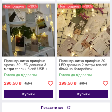
Топ продажів
–30%
Топ продажів
–30%
Гірлянда-нитка прищіпки
Гірлянда-нитка прищіпки 20
зірочки 30 LED довжина 3
LED довжина 2 метри теплий
метри теплий білий USB +
білий на батарейках
пульт
Готово до відправки
Готово до відправки
290,50
199,50
₴
₴
415 ₴
285 ₴
Купити
Купити
Показати ще