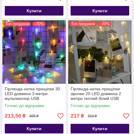
Купити
Купити
Топ продажів
–30%
Топ продажів
–30%
Гірлянда-нитка прищіпки 30
Гірлянда-нитка прищіпки
LED довжина 3 метри
зірочки 20 LED довжина 2
мультиколор USB
метри теплий білий USB
Готово до відправки
Готово до відправки
213,50
217
₴
₴
305 ₴
310 ₴
Купити
Купити