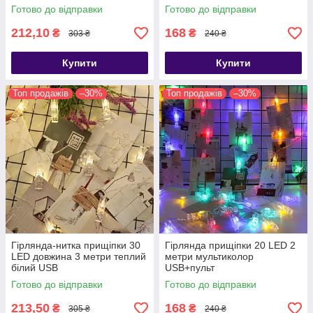
Готово до відправки
Готово до відправки
212,10
168
₴
₴
303 ₴
240 ₴
Купити
Купити
Топ продажів
–30%
Топ продажів
–30%
Гірлянда-нитка прищіпки 30
Гірлянда прищіпки 20 LED 2
LED довжина 3 метри теплий
метри мультиколор
білий USB
USB+пульт
Готово до відправки
Готово до відправки
213,50
168
₴
₴
305 ₴
240 ₴