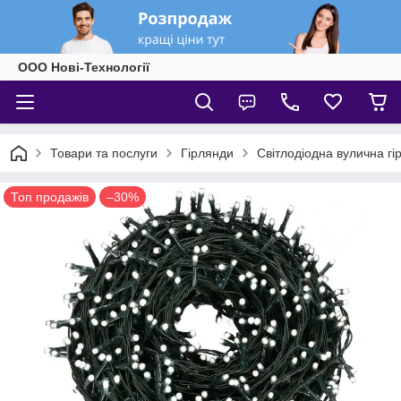
ООО Нові-Технології
Товари та послуги
Гірлянди
Світлодіодна вулична г
Топ продажів
–30%