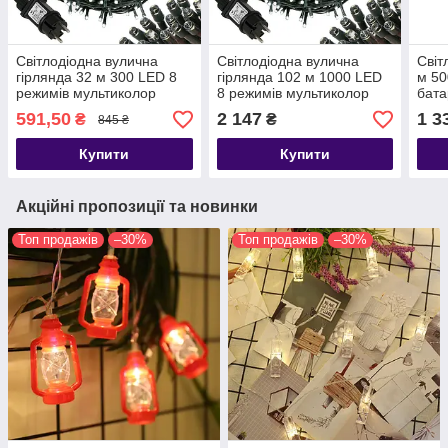
Світлодіодна вулична
Світлодіодна вулична
Світ
гірлянда 32 м 300 LED 8
гірлянда 102 м 1000 LED
м 50
режимів мультиколор
8 режимів мультиколор
бата
220В
220В
сині
591,50
2 147
1 3
₴
₴
845 ₴
Купити
Купити
Акційні пропозиції та новинки
Топ продажів
–30%
Топ продажів
–30%