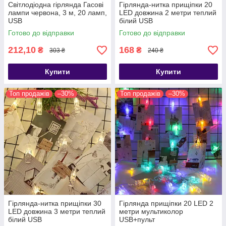
Світлодіодна гірлянда Гасові
Гірлянда-нитка прищіпки 20
лампи червона, 3 м, 20 ламп,
LED довжина 2 метри теплий
USB
білий USB
Готово до відправки
Готово до відправки
212,10
168
₴
₴
303 ₴
240 ₴
Купити
Купити
Топ продажів
–30%
Топ продажів
–30%
Гірлянда-нитка прищіпки 30
Гірлянда прищіпки 20 LED 2
LED довжина 3 метри теплий
метри мультиколор
білий USB
USB+пульт