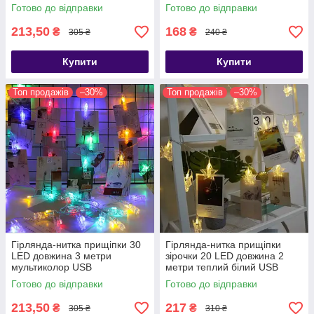
Готово до відправки
Готово до відправки
213,50
168
₴
₴
305 ₴
240 ₴
Купити
Купити
Топ продажів
–30%
Топ продажів
–30%
Гірлянда-нитка прищіпки 30
Гірлянда-нитка прищіпки
LED довжина 3 метри
зірочки 20 LED довжина 2
мультиколор USB
метри теплий білий USB
Готово до відправки
Готово до відправки
213,50
217
₴
₴
305 ₴
310 ₴