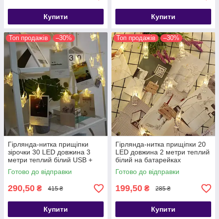
Купити
Купити
Топ продажів
–30%
Топ продажів
–30%
Гірлянда-нитка прищіпки
Гірлянда-нитка прищіпки 20
зірочки 30 LED довжина 3
LED довжина 2 метри теплий
метри теплий білий USB +
білий на батарейках
пульт
Готово до відправки
Готово до відправки
290,50
199,50
₴
₴
415 ₴
285 ₴
Купити
Купити