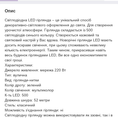
Опис
Світлодіодна LED гірлянда – це унікальний спосіб
декоративно-світлового оформлення до свята. Для створення
урочистої атмосфери. Гірлянда складається із 500
світлодіодів синього кольору. Створюється казковий та
святковий настрій у Вас вдома. Новорічні гірлянди LED мають
досить яскраве свічення, при цьому споживають невелику
кількість електроенергії. Таким чином, прикрасивши навіть
весь будинок гірляндами LED, Ви все одно економитимете
свої гроші.
Характеристики:
Джерело живлення: мережа 220 Вт
Тип: вулична
Вид: гірлянди-нитки
Колір дроту: зелений
Колір свічення: мультиколор
К-ть LED: 500
Довжина шнура: 52 метри
Стиль: класичний
Можливість з'єднання гірлянди: ні
Світлодіодну гірлянду можна використовувати як ззовні, так і в