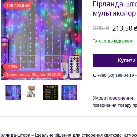
Гірлянда шт
Топ продаж
мультиколор
213,50 
305 ₴
Готово до відправки
Купити
–30%
Залишилось
0
0
днів
0
0
0
0
0
0
+380 (50) 196-04-19
повернення товару п
ірлянда-штора – ідеальне рішення для створення святкової атмос