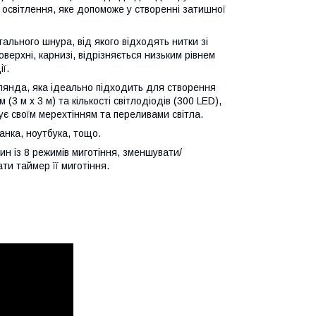
освітлення, яке допоможе у створенні затишної
ального шнура, від якого відходять нитки зі
оверхні, карнизі, відрізняється низьким рівнем
ї.
лянда, яка ідеально підходить для створення
3 м х 3 м) та кількості світлодіодів (300 LED),
є своїм мерехтінням та переливами світла.
анка, ноутбука, тощо.
ин із 8 режимів миготіння, зменшувати/
ти таймер її миготіння.