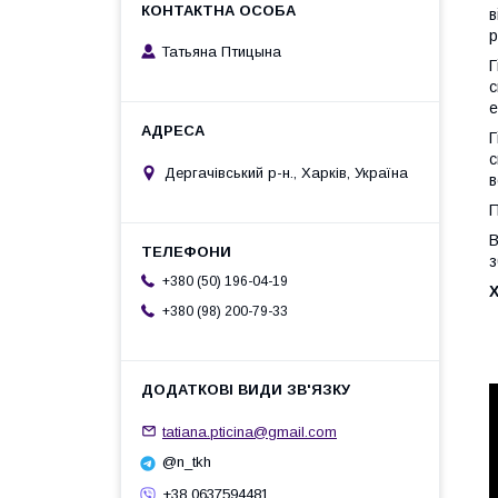
в
р
Татьяна Птицына
Г
с
е
Г
с
Дергачівський р-н., Харків, Україна
в
П
В
з
+380 (50) 196-04-19
+380 (98) 200-79-33
tatiana.pticina@gmail.com
@n_tkh
+38 0637594481