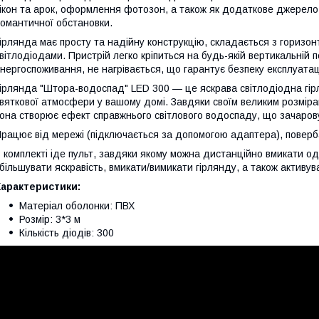
ікон та арок, оформлення фотозон, а також як додаткове джерело 
омантичної обстановки.
ірлянда має просту та надійну конструкцію, складається з горизонт
вітлодіодами. Пристрій легко кріпиться на будь-якій вертикальній п
нергоспоживання, не нагрівається, що гарантує безпеку експлуатаці
ірлянда "Штора-водоспад" LED 300 — це яскрава світлодіодна гір
вяткової атмосфери у вашому домі. Завдяки своїм великим розмірам (
она створює ефект справжнього світлового водоспаду, що зачарову
рацює від мережі (підключається за допомогою адаптера), поверб
 комплекті іде пульт, завдяки якому можна дистанційно вмикати од
більшувати яскравість, вмикати/вимикати гірлянду, а також активува
Характеристики:
Матеріал оболонки: ПВХ
Розмір: 3*3 м
Кількість діодів: 300