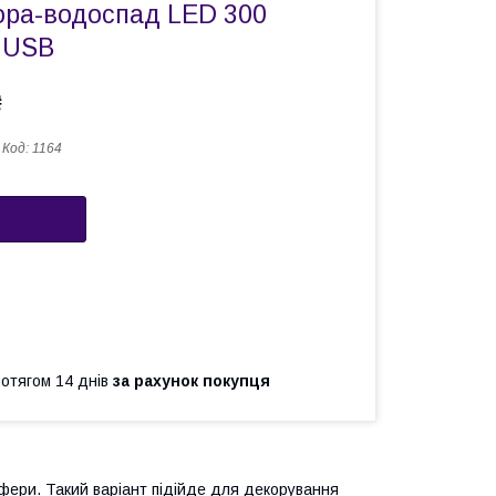
ора-водоспад LED 300
 USB
₴
Код:
1164
ротягом 14 днів
за рахунок покупця
фери. Такий варіант підійде для декорування