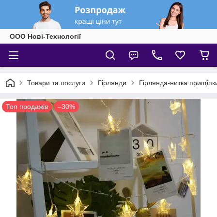
ООО Нові-Технології
Товари та послуги
Гірлянди
Гірлянда-нитка прищіпк
Топ продажів
–30%