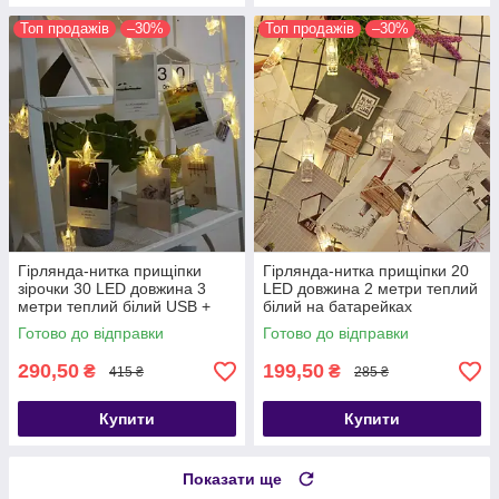
Топ продажів
–30%
Топ продажів
–30%
Гірлянда-нитка прищіпки
Гірлянда-нитка прищіпки 20
зірочки 30 LED довжина 3
LED довжина 2 метри теплий
метри теплий білий USB +
білий на батарейках
пульт
Готово до відправки
Готово до відправки
290,50
199,50
₴
₴
415 ₴
285 ₴
Купити
Купити
Показати ще