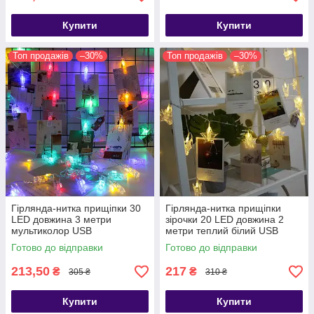
Купити
Купити
Топ продажів
–30%
Топ продажів
–30%
Гірлянда-нитка прищіпки 30
Гірлянда-нитка прищіпки
LED довжина 3 метри
зірочки 20 LED довжина 2
мультиколор USB
метри теплий білий USB
Готово до відправки
Готово до відправки
213,50
217
₴
₴
305 ₴
310 ₴
Купити
Купити