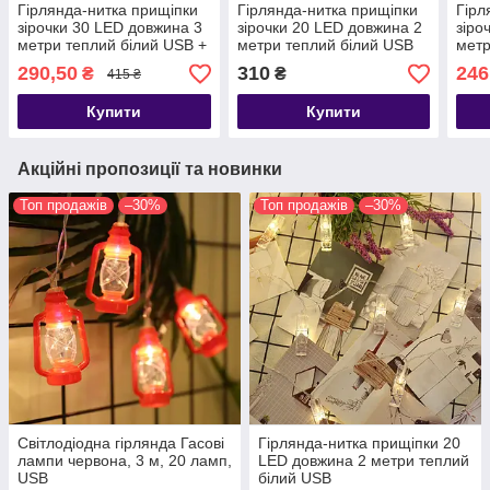
Гірлянда-нитка прищіпки
Гірлянда-нитка прищіпки
Гірл
зірочки 30 LED довжина 3
зірочки 20 LED довжина 2
зіро
метри теплий білий USB +
метри теплий білий USB
метр
пульт
бата
290,50
310
246
₴
₴
415 ₴
Купити
Купити
Акційні пропозиції та новинки
Топ продажів
–30%
Топ продажів
–30%
Світлодіодна гірлянда Гасові
Гірлянда-нитка прищіпки 20
лампи червона, 3 м, 20 ламп,
LED довжина 2 метри теплий
USB
білий USB