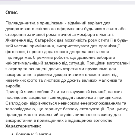
Опис
Гірлянда-нитка з прищіпками - відмінний варіант для
декоративного світлового оформлення будь-якого свята або
створення затишної романтичної атмосфери в кімнаті.
Живлення від батарейок дає можливість розмістити її в будь-
якій частині приміщення, використовувати для організації
фотозони, і просто додаткового джерела освітлення.
Гірлянда має 8 режимів роботи, що дозволяє вибирати
найоптимальніший залежно від ситуації. Прищіпки виготовлені
з акрилу та оснащені досить жорсткими пружинами для
використання з різними декоративними елементами: від
невеликих фото та листівок до досить великих малюнків та
виробів.
Пристрій являє собою 2 нитки в каучуковій ізоляції, на яких
послідовно закріплені світлодіодні лампочки з прищіпками.
Світлодіоди відрізняються невисоким енергоспоживанням та
тепловіддачею, що гарантує безпеку експлуатації. При цьому,
гірлянда має оптимальний ступінь пиловологозахисту для
використання в приміщеннях з підвищеною вологістю.
Характеристики:
Довжина: 3 метри