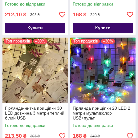
Готово до відправки
Готово до відправки
212,10
168
₴
₴
303 ₴
240 ₴
Купити
Купити
Топ продажів
–30%
Топ продажів
–30%
Гірлянда-нитка прищіпки 30
Гірлянда прищіпки 20 LED 2
LED довжина 3 метри теплий
метри мультиколор
білий USB
USB+пульт
Готово до відправки
Готово до відправки
213,50
168
₴
₴
305 ₴
240 ₴