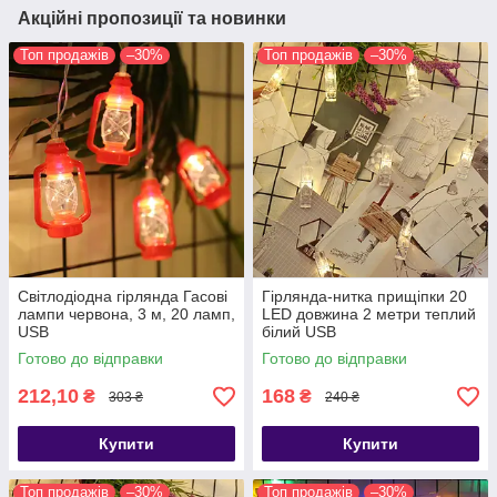
Акційні пропозиції та новинки
Топ продажів
–30%
Топ продажів
–30%
Світлодіодна гірлянда Гасові
Гірлянда-нитка прищіпки 20
лампи червона, 3 м, 20 ламп,
LED довжина 2 метри теплий
USB
білий USB
Готово до відправки
Готово до відправки
212,10
168
₴
₴
303 ₴
240 ₴
Купити
Купити
Топ продажів
–30%
Топ продажів
–30%