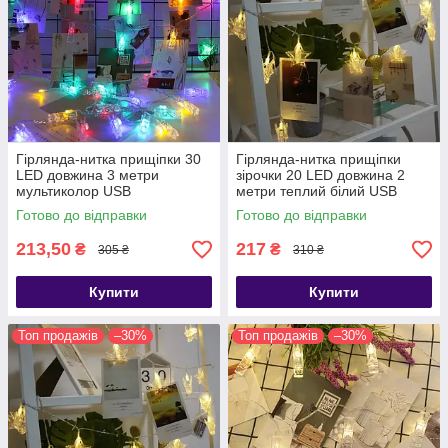
Гірлянда-нитка прищіпки 30
Гірлянда-нитка прищіпки
LED довжина 3 метри
зірочки 20 LED довжина 2
мультиколор USB
метри теплий білий USB
Готово до відправки
Готово до відправки
213,50
217
₴
₴
305 ₴
310 ₴
Купити
Купити
Топ продажів
–30%
Топ продажів
–30%