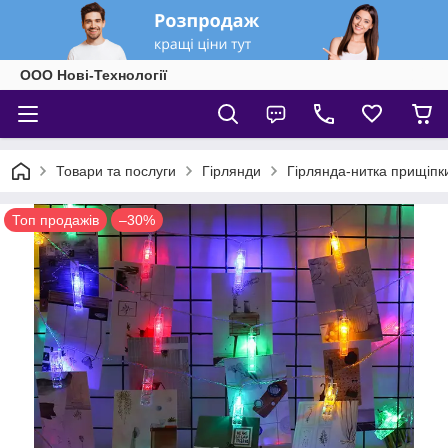
ООО Нові-Технології
Товари та послуги
Гірлянди
Гірлянда-нитка прищіпк
Топ продажів
–30%