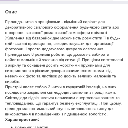
Опис
Гірлянда-нитка з прищіпками - відмінний варіант для
декоративного світлового оформлення будь-якого свята або
створення затишної романтичної атмосфери в кімнаті.
Живлення від батарейок дає можливість розмістити її в будь-
якій частині приміщення, використовувати для організації
фотозони, і просто додаткового джерела освітлення.
Гірлянда має 8 режимів роботи, що дозволяє вибирати
найоптимальніший залежно від ситуації. Прищіпки виготовлені
з акрилу та оснащені досить жорсткими пружинами для
використання з різними декоративними елементами: від
невеликих фото та листівок до досить великих малюнків та
виробів.
Пристрій являє собою 2 нитки в каучуковій ізоляції, на яких
послідовно закріплені світлодіодні лампочки з прищіпками.
Світлодіоди відрізняються невисоким енергоспоживанням та
тепловіддачею, що гарантує безпеку експлуатації. При цьому,
гірлянда має оптимальний ступінь пиловологозахисту для
використання в приміщеннях з підвищеною вологістю.
Характеристики:
Довжина: 3 метри