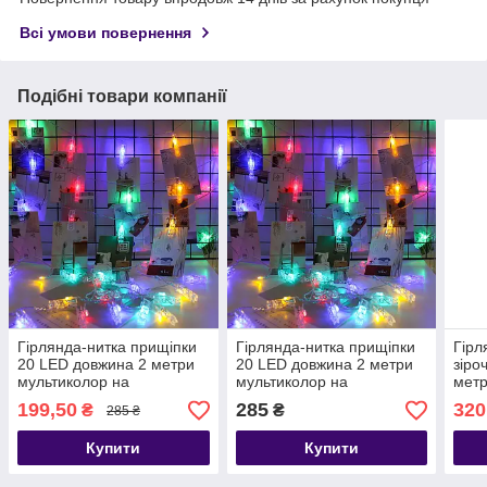
Всі умови повернення
Подібні товари компанії
Гірлянда-нитка прищіпки
Гірлянда-нитка прищіпки
Гірл
20 LED довжина 2 метри
20 LED довжина 2 метри
зіро
мультиколор на
мультиколор на
метр
батарейках
батарейках
бата
199,50
285
320
₴
₴
285 ₴
Купити
Купити