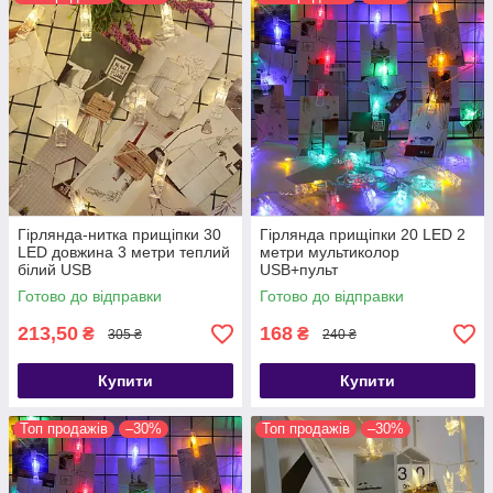
Гірлянда-нитка прищіпки 30
Гірлянда прищіпки 20 LED 2
LED довжина 3 метри теплий
метри мультиколор
білий USB
USB+пульт
Готово до відправки
Готово до відправки
213,50
168
₴
₴
305 ₴
240 ₴
Купити
Купити
Топ продажів
–30%
Топ продажів
–30%