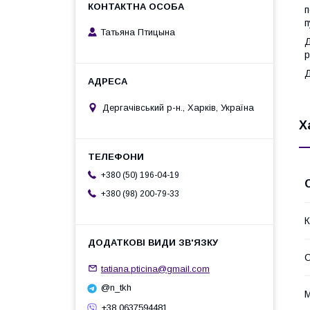
п
п
Татьяна Птицына
Д
р
Д
Дергачівський р-н., Харків, Україна
Х
+380 (50) 196-04-19
+380 (98) 200-79-33
К
С
tatiana.pticina@gmail.com
@n_tkh
+38 0637594481