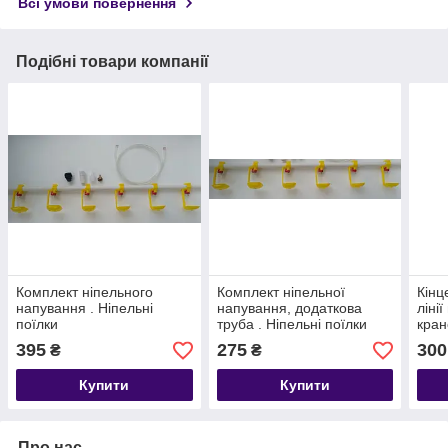
Всі умови повернення
Подібні товари компанії
Комплект ніпельного
Комплект ніпельної
Кінц
напування . Ніпельні
напування, додаткова
ліні
поїлки
труба . Ніпельні поїлки
кран
ніпе
395
275
300
₴
₴
Сапу
напу
Купити
Купити
Про нас