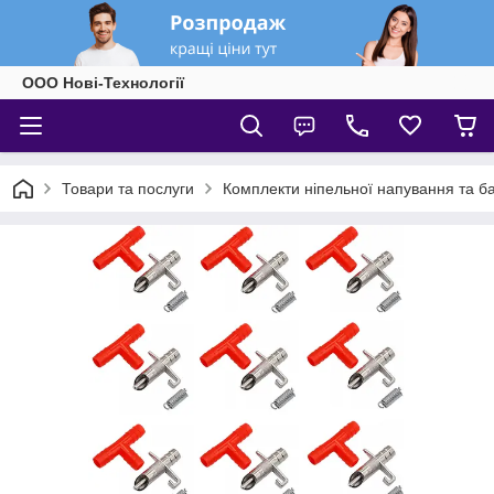
ООО Нові-Технології
Товари та послуги
Комплекти ніпельної напування та б