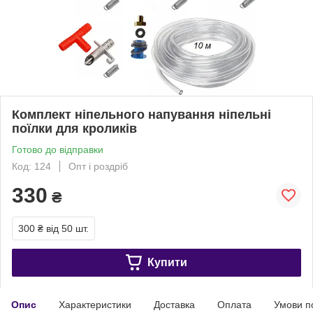
Комплект ніпельного напування ніпельні
поїлки для кроликів
Готово до відправки
Код: 124
Опт і роздріб
330
₴
300 ₴
від 50 шт.
Купити
Опис
Характеристики
Доставка
Оплата
Умови п