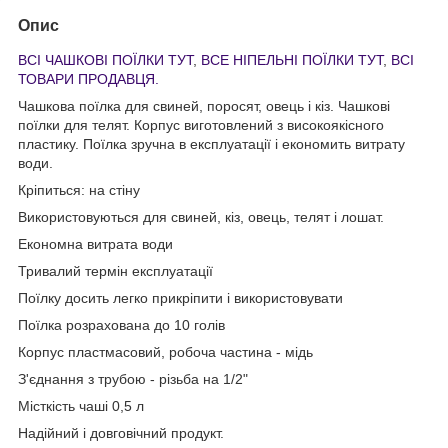
Опис
ВСІ ЧАШКОВІ ПОЇЛКИ ТУТ
,
ВСЕ НІПЕЛЬНІ ПОЇЛКИ ТУТ
,
ВСІ
ТОВАРИ ПРОДАВЦЯ.
Чашкова поїлка для свиней, поросят, овець і кіз. Чашкові
поїлки для телят. Корпус виготовлений з високоякісного
пластику. Поїлка зручна в експлуатації і економить витрату
води.
Кріпиться: на стіну
Використовуються для свиней, кіз, овець, телят і лошат.
Економна витрата води
Тривалий термін експлуатації
Поїлку досить легко прикріпити і використовувати
Поїлка розрахована до 10 голів
Корпус пластмасовий, робоча частина - мідь
З'єднання з трубою - різьба на 1/2"
Місткість чаші 0,5 л
Надійний і довговічний продукт.