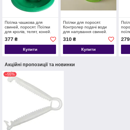
Поїлка чашкова для
Поїлки для поросят.
Поїл
свиней, поросят. Поїлки
Контролер подачі води
поро
для кролів, телят, коней.
для напування свиней.
поїл
Автоматична поїлка для
Редуктор для напування
овец
377
310
279
₴
₴
кіз та овець
поросят.
Купити
Купити
Акційні пропозиції та новинки
–55%