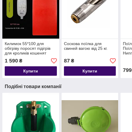
Килимок 55*100 для
Соскова поїлка для
Поїл
обігріву поросят підігрів
свиней вагою від 25 кг.
Поїл
для кроликів кошенят
Нипп
цуценят з двома
овец
1 590
87
₴
₴
вимикачами подвійна лінія
799
Купити
Купити
Подібні товари компанії