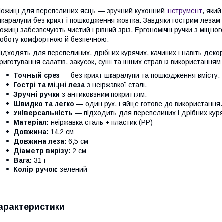
ожиці для перепелиних яєць — зручний кухонний
інструмент
, яки
каралупи без крихт і пошкодження жовтка. Завдяки гострим лезам із
ожиці забезпечують чистий і рівний зріз. Ергономічні ручки з міцн
оботу комфортною й безпечною.
ідходять для перепелиних, дрібних курячих, качиних і навіть дек
риготування салатів, закусок, суші та інших страв із використання
Точный срез
— без крихт шкаралупи та пошкодження вмісту.
Гострі та міцні леза
з неіржавкої сталі.
Зручні ручки
з антиковзним покриттям.
Швидко та легко
— один рух, і яйце готове до використання.
Універсальність
— підходить для перепелиних і дрібних куря
Матеріал:
неіржавка сталь + пластик (PP)
Довжина:
14,2 см
Довжина леза:
6,5 см
Діаметр вирізу:
2 см
Вага:
31 г
Колір ручок:
зелений
арактеристики