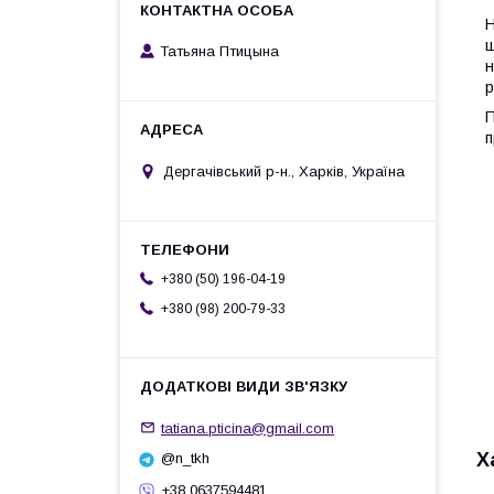
Н
ш
Татьяна Птицына
н
р
П
п
Дергачівський р-н., Харків, Україна
+380 (50) 196-04-19
+380 (98) 200-79-33
tatiana.pticina@gmail.com
Х
@n_tkh
+38 0637594481