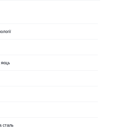
ології
 яєць
а сталь