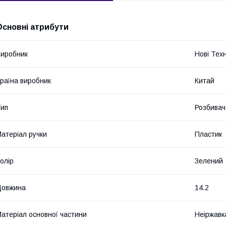
Основні атрибути
иробник
Нові Техн
раїна виробник
Китай
ип
Розбивач
атеріал ручки
Пластик
олір
Зелений
Довжина
14.2
атеріал основної частини
Неіржавк