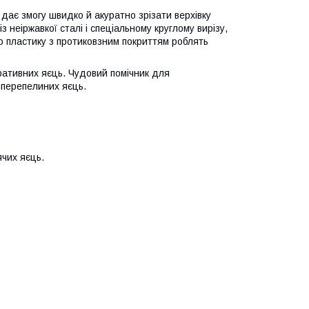
й дає змогу швидко й акуратно зрізати верхівку
 неіржавкої сталі і спеціальному круглому вирізу,
ого пластику з протиковзним покриттям роблять
оративних яєць. Чудовий помічник для
м перепелиних яєць.
чих яєць.